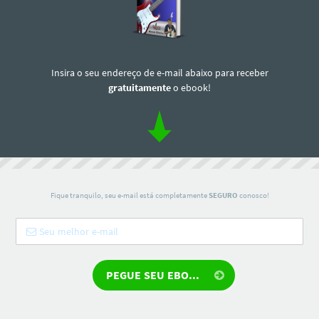
Insira o seu endereço de e-mail abaixo para receber
gratuitamente
o ebook!
Fique tranquilo, seu e-mail está completamente
SEGURO
conosco!