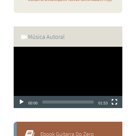
Música Autoral
Tocador
de
vídeo
00:00
01:53
Ebook Guitarra Do Zero