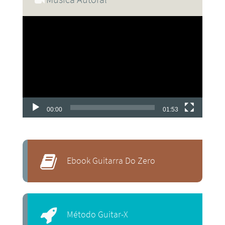
Tocador
de
vídeo
00:00
01:53
Ebook Guitarra Do Zero
Método Guitar-X